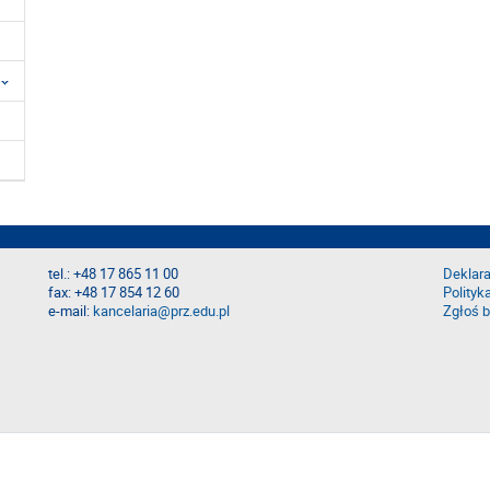
tel.: +48 17 865 11 00
Deklara
fax: +48 17 854 12 60
Polityk
e-mail:
kancelaria@prz.edu.pl
Zgłoś b